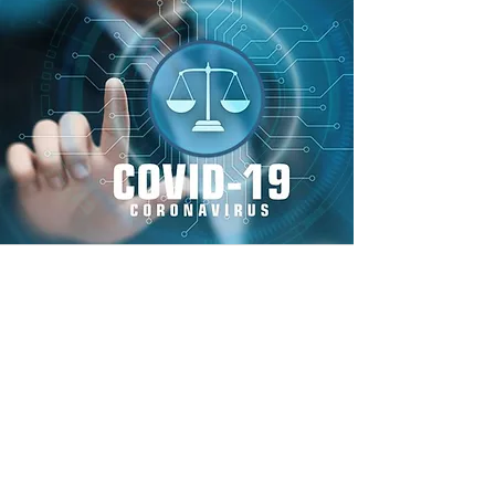
Av. Muharrem Erdoğan
avmuharremerdogan@gmail.com
0 554 790 48 48
Hacı İlyas Mah. Avcılar Sok. Nazif Görgen İş
Mrkz. No: 32/9 Milas/ MUĞLA