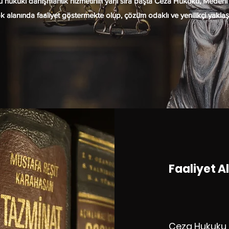
ukuki danışmanlık hizmetinin yanı sıra başta Ceza Hukuku, Medeni 
lanında faaliyet göstermekte olup, çözüm odaklı ve yenilikçi yaklaşı
Faaliyet A
Ceza Hukuku