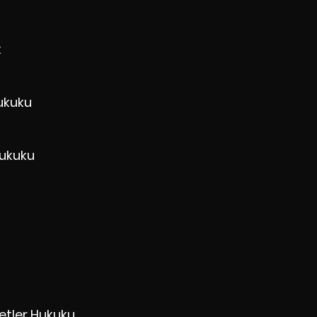
k
ukuku
Hukuku
ketler Hukuku