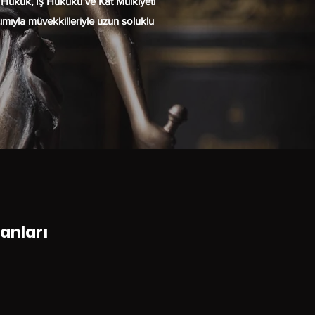
Hukuk, İş Hukuku ve Kat Mülkiyeti
mıyla müvekkilleriyle uzun soluklu
lanları