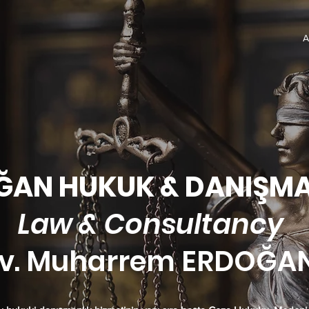
A
HUKUK & DANIŞMA
Law & Consultancy
uharrem ERDOĞA