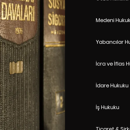
Medeni Huku
Yabancılar H
İcra ve İflas 
İdare Hukuku
İş Hukuku
Ticaret & Şir