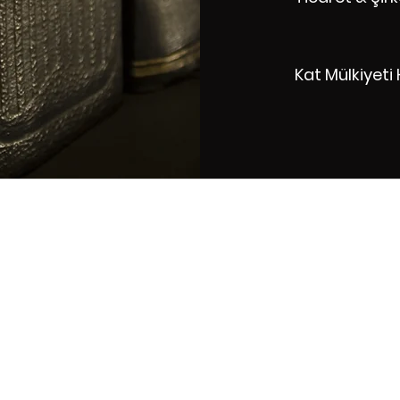
Kat Mülkiyeti
Av. Muharrem Erdoğan
avmuharremerdogan@gmail.com
0 554 790 48 48
acı İlyas Mah. Avcılar Sok. Nazif Görgen İş Mrkz. No: 32/9 Milas/ M